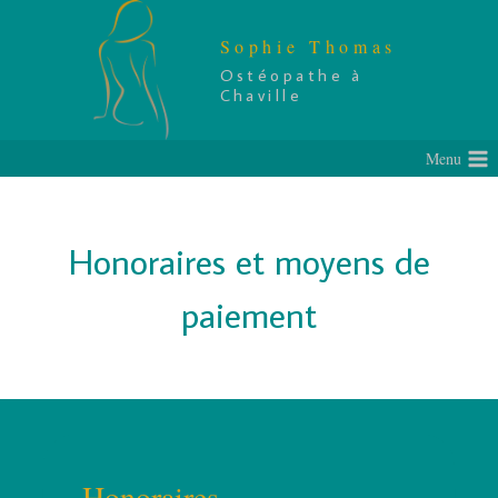
Skip
to
Sophie Thomas
content
Ostéopathe à
Chaville
Menu
Honoraires et moyens de
paiement
Honoraires